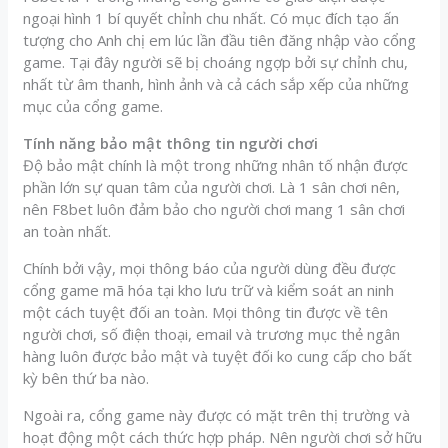
ngoại hình 1 bí quyết chỉnh chu nhất. Có mục đích tạo ấn
tượng cho Anh chị em lúc lần đầu tiên đăng nhập vào cổng
game. Tại đây người sẽ bị choáng ngợp bởi sự chỉnh chu,
nhất từ âm thanh, hình ảnh và cả cách sắp xếp của những
mục của cổng game.
Tính năng bảo mật thông tin người chơi
Độ bảo mật chính là một trong những nhân tố nhận được
phần lớn sự quan tâm của người chơi. Là 1 sân chơi nên,
nên F8bet luôn đảm bảo cho người chơi mang 1 sân chơi
an toàn nhất.
Chính bởi vậy, mọi thông báo của người dùng đều được
cổng game mã hóa tại kho lưu trữ và kiểm soát an ninh
một cách tuyệt đối an toàn. Mọi thông tin được về tên
người chơi, số điện thoại, email và trương mục thẻ ngân
hàng luôn được bảo mật và tuyệt đối ko cung cấp cho bất
kỳ bên thứ ba nào.
Ngoài ra, cổng game này được có mặt trên thị trường và
hoạt động một cách thức hợp pháp. Nên người chơi sở hữu