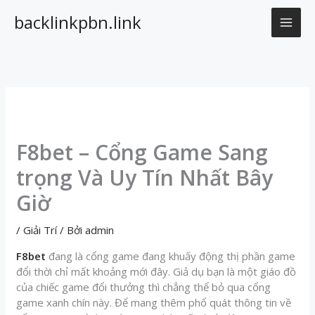
Nhảy
backlinkpbn.link
tới
nội
dung
F8bet – Cổng Game Sang
trọng Và Uy Tín Nhất Bây
Giờ
/
Giải Trí
/ Bởi
admin
F8bet
đang là cổng game đang khuấy động thị phần game
đổi thời chỉ mất khoảng mới đây. Giả dụ bạn là một giáo đồ
của chiếc game đổi thưởng thì chẳng thể bỏ qua cổng
game xanh chín này. Để mang thêm phổ quát thông tin về