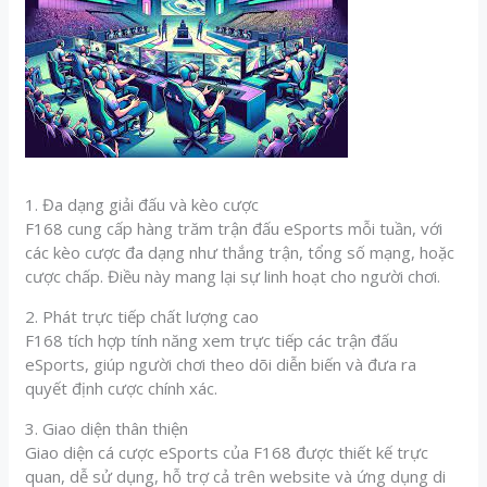
1. Đa dạng giải đấu và kèo cược
F168 cung cấp hàng trăm trận đấu eSports mỗi tuần, với
các kèo cược đa dạng như thắng trận, tổng số mạng, hoặc
cược chấp. Điều này mang lại sự linh hoạt cho người chơi.
2. Phát trực tiếp chất lượng cao
F168 tích hợp tính năng xem trực tiếp các trận đấu
eSports, giúp người chơi theo dõi diễn biến và đưa ra
quyết định cược chính xác.
3. Giao diện thân thiện
Giao diện cá cược eSports của F168 được thiết kế trực
quan, dễ sử dụng, hỗ trợ cả trên website và ứng dụng di