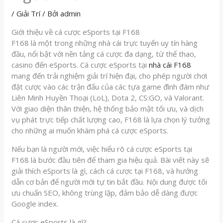
/
Giải Trí
/ Bởi
admin
Giới thiệu về cá cược eSports tại F168
F168 là một trong những nhà cái trực tuyến uy tín hàng
đầu, nổi bật với nền tảng cá cược đa dạng, từ thể thao,
casino đến eSports. Cá cược eSports tại
nhà cái F168
mang đến trải nghiệm giải trí hiện đại, cho phép người chơi
đặt cược vào các trận đấu của các tựa game đình đám như
Liên Minh Huyền Thoại (LoL), Dota 2, CS:GO, và Valorant.
Với giao diện thân thiện, hệ thống bảo mật tối ưu, và dịch
vụ phát trực tiếp chất lượng cao, F168 là lựa chọn lý tưởng
cho những ai muốn khám phá cá cược eSports.
Nếu bạn là người mới, việc hiểu rõ cá cược eSports tại
F168 là bước đầu tiên để tham gia hiệu quả. Bài viết này sẽ
giải thích eSports là gì, cách cá cược tại F168, và hướng
dẫn cơ bản để người mới tự tin bắt đầu. Nội dung được tối
ưu chuẩn SEO, không trùng lặp, đảm bảo dễ dàng được
Google index.
Cá cược eSports là gì?