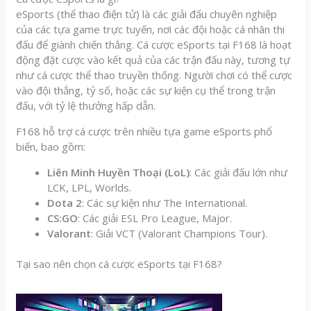
eSports (thể thao điện tử) là các giải đấu chuyên nghiệp
của các tựa game trực tuyến, nơi các đội hoặc cá nhân thi
đấu để giành chiến thắng. Cá cược eSports tại F168 là hoạt
động đặt cược vào kết quả của các trận đấu này, tương tự
như cá cược thể thao truyền thống. Người chơi có thể cược
vào đội thắng, tỷ số, hoặc các sự kiện cụ thể trong trận
đấu, với tỷ lệ thưởng hấp dẫn.
F168 hỗ trợ cá cược trên nhiều tựa game eSports phổ
biến, bao gồm:
Liên Minh Huyền Thoại (LoL)
: Các giải đấu lớn như
LCK, LPL, Worlds.
Dota 2
: Các sự kiện như The International.
CS:GO
: Các giải ESL Pro League, Major.
Valorant
: Giải VCT (Valorant Champions Tour).
Tại sao nên chọn cá cược eSports tại F168?