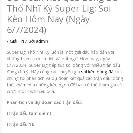
Thổ Nhĩ Kỳ Super Lig: Soi
Kèo Hôm Nay (Ngày
6/7/2024)
/
Giải Trí
/ Bởi
admin
Super Lig Thổ Nhĩ Kỳ luôn là một giải đấu hấp dẫn với
những trận cầu kịch tính và bất ngờ. Hôm nay, ngày
6/7/2024, Super Lig tiếp tục sôi động với nhiều trận đấu
đáng chú ý. Hãy cùng các chuyên gia
soi kèo bóng đá
của
chúng tôi phân tích và dự đoán kết quả các trận đấu, đồng
thời khám phá những kèo ngon để bạn có thể tham gia cá
cược một cách hiệu quả.
Phân tích và dự đoán các trận đấu:
(Trận đấu tâm điểm)
(Trận đấu 1):