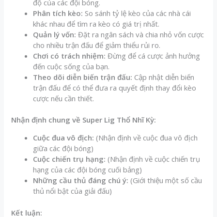
độ của các đội bóng.
Phân tích kèo:
So sánh tỷ lệ kèo của các nhà cái
khác nhau để tìm ra kèo có giá trị nhất.
Quản lý vốn:
Đặt ra ngân sách và chia nhỏ vốn cược
cho nhiều trận đấu để giảm thiểu rủi ro.
Chơi có trách nhiệm:
Đừng để cá cược ảnh hưởng
đến cuộc sống của bạn.
Theo dõi diễn biến trận đấu:
Cập nhật diễn biến
trận đấu để có thể đưa ra quyết định thay đổi kèo
cược nếu cần thiết.
Nhận định chung về Super Lig Thổ Nhĩ Kỳ:
Cuộc đua vô địch:
(Nhận định về cuộc đua vô địch
giữa các đội bóng)
Cuộc chiến trụ hạng:
(Nhận định về cuộc chiến trụ
hạng của các đội bóng cuối bảng)
Những cầu thủ đáng chú ý:
(Giới thiệu một số cầu
thủ nổi bật của giải đấu)
Kết luận: