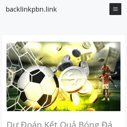
Nhảy
backlinkpbn.link
tới
nội
dung
Dự Đoán Kết Quả Bóng Đá