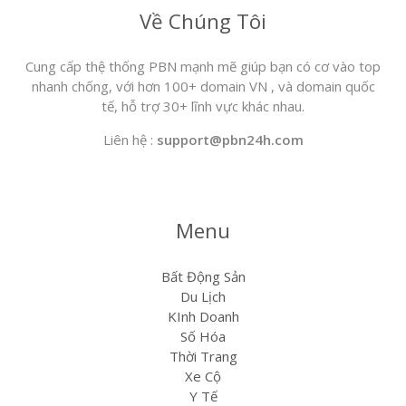
Về Chúng Tôi
Cung cấp thệ thống PBN mạnh mẽ giúp bạn có cơ vào top
nhanh chống, với hơn 100+ domain VN , và domain quốc
tế, hỗ trợ 30+ lĩnh vực khác nhau.
Liên hệ :
support@pbn24h.com
Menu
Bất Động Sản
Du Lịch
KInh Doanh
Số Hóa
Thời Trang
Xe Cộ
Y Tế