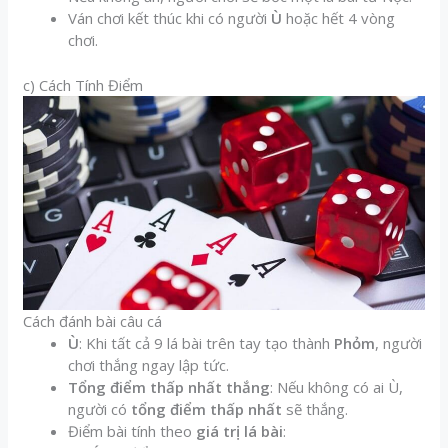
Ván chơi kết thúc khi có người
Ù
hoặc hết 4 vòng
chơi.
c) Cách Tính Điểm
Cách đánh bài câu cá
Ù
: Khi tất cả 9 lá bài trên tay tạo thành
Phỏm
, người
chơi thắng ngay lập tức.
Tổng điểm thấp nhất thắng
: Nếu không có ai Ù,
người có
tổng điểm thấp nhất
sẽ thắng.
Điểm bài tính theo
giá trị lá bài
: