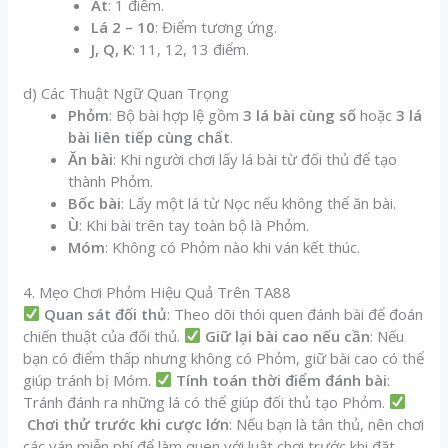
Át
: 1 điểm.
Lá 2 – 10
: Điểm tương ứng.
J, Q, K
: 11, 12, 13 điểm.
d) Các Thuật Ngữ Quan Trọng
Phỏm
: Bộ bài hợp lệ gồm
3 lá bài cùng số
hoặc
3 lá
bài liên tiếp cùng chất
.
Ăn bài
: Khi người chơi lấy lá bài từ đối thủ để tạo
thành Phỏm.
Bốc bài
: Lấy một lá từ Nọc nếu không thể ăn bài.
Ù
: Khi bài trên tay toàn bộ là Phỏm.
Móm
: Không có Phỏm nào khi ván kết thúc.
4. Mẹo Chơi Phỏm Hiệu Quả Trên TA88
Quan sát đối thủ
: Theo dõi thói quen đánh bài để đoán
chiến thuật của đối thủ.
Giữ lại bài cao nếu cần
: Nếu
bạn có điểm thấp nhưng không có Phỏm, giữ bài cao có thể
giúp tránh bị Móm.
Tính toán thời điểm đánh bài
:
Tránh đánh ra những lá có thể giúp đối thủ tạo Phỏm.
Chơi thử trước khi cược lớn
: Nếu bạn là tân thủ, nên chơi
các ván miễn phí để làm quen với luật chơi trước khi đặt