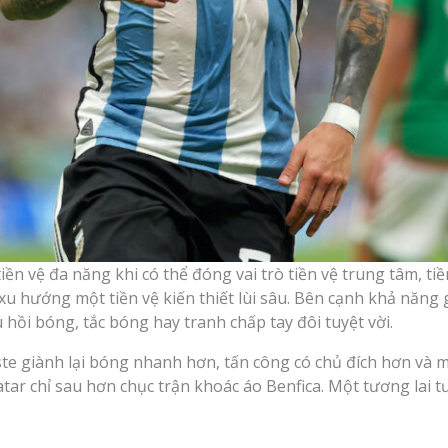
ền vệ đa năng khi có thể đóng vai trò tiền vệ trung tâm, ti
u hướng một tiền vệ kiến thiết lùi sâu. Bên cạnh khả năng g
hồi bóng, tắc bóng hay tranh chấp tay đôi tuyệt vời.
ste giành lại bóng nhanh hơn, tấn công có chủ đích hơn và m
atar chỉ sau hơn chục trận khoác áo Benfica. Một tương lai t