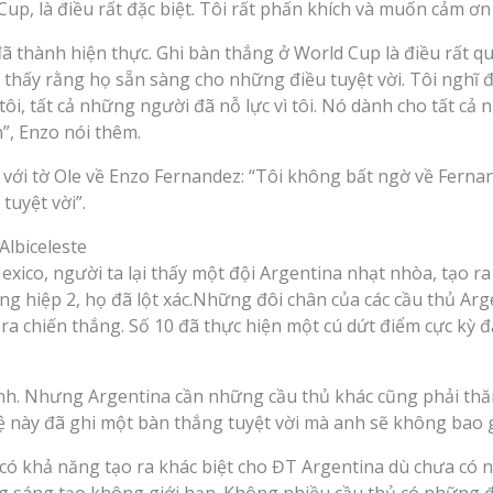
up, là điều rất đặc biệt. Tôi rất phấn khích và muốn cảm ơn 
đã thành hiện thực. Ghi bàn thắng ở World Cup là điều rất qu
 thấy rằng họ sẵn sàng cho những điều tuyệt vời. Tôi nghĩ đế
 tôi, tất cả những người đã nỗ lực vì tôi. Nó dành cho tất cả
”, Enzo nói thêm.
 với tờ Ole về Enzo Fernandez: “Tôi không bất ngờ về Fernan
tuyệt vời”.
Albiceleste
xico, người ta lại thấy một đội Argentina nhạt nhòa, tạo ra
g hiệp 2, họ đã lột xác.Những đôi chân của các cầu thủ Arg
 ra chiến thắng. Số 10 đã thực hiện một cú dứt điểm cực kỳ 
mình. Nhưng Argentina cần những cầu thủ khác cũng phải th
 vệ này đã ghi một bàn thắng tuyệt vời mà anh sẽ không bao 
à có khả năng tạo ra khác biệt cho ĐT Argentina dù chưa có 