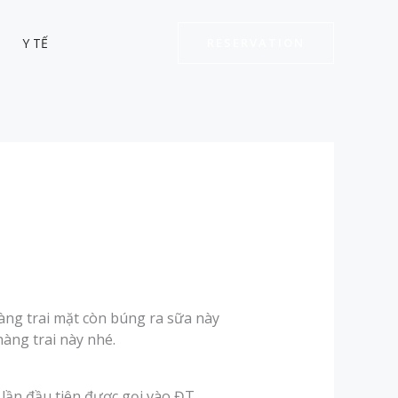
Y TẾ
RESERVATION
hàng trai mặt còn búng ra sữa này
hàng trai này nhé.
lần đầu tiên được gọi vào ĐT