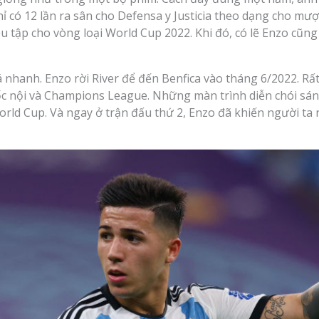
hỉ có 12 lần ra sân cho Defensa y Justicia theo dạng cho mượ
iệu tập cho vòng loại World Cup 2022. Khi đó, có lẽ Enzo cũ
nhanh. Enzo rời River để đến Benfica vào tháng 6/2022. Rất
ốc nội và Champions League. Những màn trình diễn chói sán
rld Cup. Và ngay ở trận đấu thứ 2, Enzo đã khiến người ta 