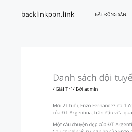
Nhảy
tới
backlinkpbn.link
BẤT ĐỘNG SẢN
nội
dung
Danh sách đội tuy
/
Giải Trí
/ Bởi
admin
Mới 21 tuổi, Enzo Fernandez đã được
của ĐT Argentina, trận đấu vừa qu
Một câu chuyện đẹp của ĐT Argent
Câu chuyện về sự nghiệp của Enzo 