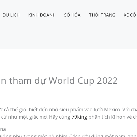
DU LỊCH
KINH DOANH
SỐ HÓA
THỜI TRANG
XE CỘ
ển tham dự World Cup 2022
 cả thế giới biết đến nhờ siêu phẩm vào lưới Mexico. Với c
a cứ như một giấc mơ. Hãy cùng
79king
phân tích kĩ hơn về c
ina
giống như trong một bộ phim. Cách đây đúng một năm, anh 