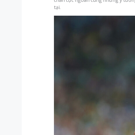
chân cực ngoan cùng những ý tưởng
tại.