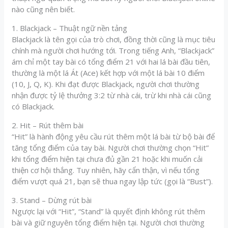
nào cũng nên biết.
1. Blackjack – Thuật ngữ nền tảng
Blackjack là tên gọi của trò chơi, đồng thời cũng là mục tiêu
chính mà người chơi hướng tới. Trong tiếng Anh, “Blackjack”
ám chỉ một tay bài có tổng điểm 21 với hai lá bài đầu tiên,
thường là một lá Át (Ace) kết hợp với một lá bài 10 điểm
(10, J, Q, K). Khi đạt được Blackjack, người chơi thường
nhận được tỷ lệ thưởng 3:2 từ nhà cái, trừ khi nhà cái cũng
có Blackjack.
2. Hit – Rút thêm bài
“Hit” là hành động yêu cầu rút thêm một lá bài từ bộ bài để
tăng tổng điểm của tay bài. Người chơi thường chọn “Hit”
khi tổng điểm hiện tại chưa đủ gần 21 hoặc khi muốn cải
thiện cơ hội thắng. Tuy nhiên, hãy cẩn thận, vì nếu tổng
điểm vượt quá 21, bạn sẽ thua ngay lập tức (gọi là “Bust”).
3. Stand – Dừng rút bài
Ngược lại với “Hit”, “Stand” là quyết định không rút thêm
bài và giữ nguyên tổng điểm hiện tại. Người chơi thường