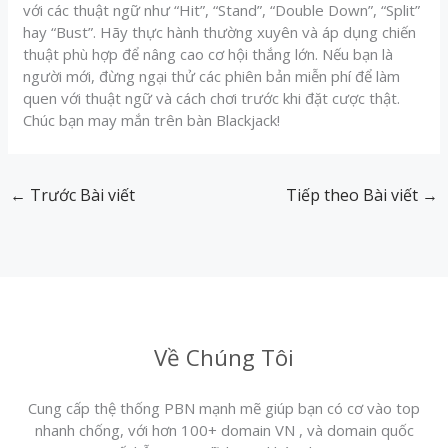
với các thuật ngữ như “Hit”, “Stand”, “Double Down”, “Split”
hay “Bust”. Hãy thực hành thường xuyên và áp dụng chiến
thuật phù hợp để nâng cao cơ hội thắng lớn. Nếu bạn là
người mới, đừng ngại thử các phiên bản miễn phí để làm
quen với thuật ngữ và cách chơi trước khi đặt cược thật.
Chúc bạn may mắn trên bàn Blackjack!
←
Trước Bài viết
Tiếp theo Bài viết
→
Về Chúng Tôi
Cung cấp thệ thống PBN mạnh mẽ giúp bạn có cơ vào top
nhanh chống, với hơn 100+ domain VN , và domain quốc