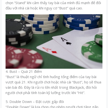
chọn “Stand” khi cảm thấy tay bài của mình đủ mạnh để đối
đầu với nhà cái hoặc khi nguy cơ “Bust” quá cao.
4. Bust – Quá 21 điểm
“Bust” là thuật ngữ chỉ tình huống tổng điểm của tay bài
vượt quá 21. Khi người chơi hoặc nhà cái “Bust”, họ sẽ thua
ván bài đó. Đây là rủi ro lớn nhất trong Blackjack, đòi hỏi
người chơi phải tính toán kỹ lưỡng trước khi “Hit”.
5. Double Down – Đặt cược gấp đôi
“Double Down” là lựa chọn cho phép người chơi tăng gấp