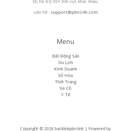
tế, hỗ trợ 30+ lĩnh vực khác nhau.
Liên hệ :
support@pbn24h.com
Menu
Bất Động Sản
Du Lịch
KInh Doanh
Số Hóa
Thời Trang
Xe Cộ
Y Tế
Copyright © 2026 backlinkpbn.link | Powered by