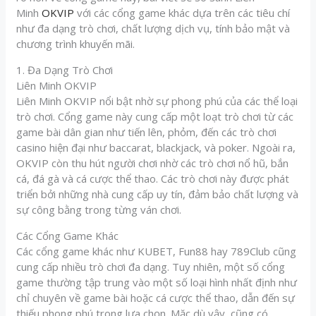
Minh
OKVIP
với các cổng game khác dựa trên các tiêu chí
như đa dạng trò chơi, chất lượng dịch vụ, tính bảo mật và
chương trình khuyến mãi.
1. Đa Dạng Trò Chơi
Liên Minh OKVIP
Liên Minh OKVIP nổi bật nhờ sự phong phú của các thể loại
trò chơi. Cổng game này cung cấp một loạt trò chơi từ các
game bài dân gian như tiến lên, phỏm, đến các trò chơi
casino hiện đại như baccarat, blackjack, và poker. Ngoài ra,
OKVIP còn thu hút người chơi nhờ các trò chơi nổ hũ, bắn
cá, đá gà và cá cược thể thao. Các trò chơi này được phát
triển bởi những nhà cung cấp uy tín, đảm bảo chất lượng và
sự công bằng trong từng ván chơi.
Các Cổng Game Khác
Các cổng game khác như KUBET, Fun88 hay 789Club cũng
cung cấp nhiều trò chơi đa dạng. Tuy nhiên, một số cổng
game thường tập trung vào một số loại hình nhất định như
chỉ chuyên về game bài hoặc cá cược thể thao, dẫn đến sự
thiếu phong phú trong lựa chọn. Mặc dù vậy, cũng có