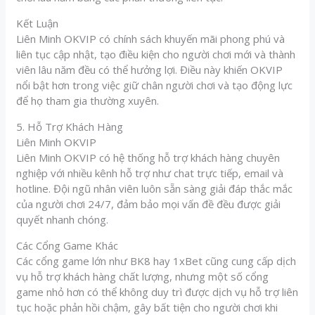
Kết Luận
Liên Minh OKVIP có chính sách khuyến mãi phong phú và
liên tục cập nhật, tạo điều kiện cho người chơi mới và thành
viên lâu năm đều có thể hưởng lợi. Điều này khiến OKVIP
nổi bật hơn trong việc giữ chân người chơi và tạo động lực
để họ tham gia thường xuyên.
5. Hỗ Trợ Khách Hàng
Liên Minh OKVIP
Liên Minh OKVIP có hệ thống hỗ trợ khách hàng chuyên
nghiệp với nhiều kênh hỗ trợ như chat trực tiếp, email và
hotline. Đội ngũ nhân viên luôn sẵn sàng giải đáp thắc mắc
của người chơi 24/7, đảm bảo mọi vấn đề đều được giải
quyết nhanh chóng.
Các Cổng Game Khác
Các cổng game lớn như BK8 hay 1xBet cũng cung cấp dịch
vụ hỗ trợ khách hàng chất lượng, nhưng một số cổng
game nhỏ hơn có thể không duy trì được dịch vụ hỗ trợ liên
tục hoặc phản hồi chậm, gây bất tiện cho người chơi khi