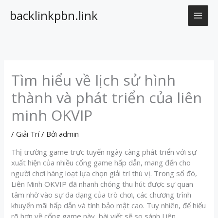
Nhảy
backlinkpbn.link
tới
nội
dung
Tìm hiểu về lịch sử hình
thành và phát triển của liên
minh OKVIP
/
Giải Trí
/ Bởi
admin
Thị trường game trực tuyến ngày càng phát triển với sự
xuất hiện của nhiều cổng game hấp dẫn, mang đến cho
người chơi hàng loạt lựa chọn giải trí thú vị. Trong số đó,
Liên Minh OKVIP đã nhanh chóng thu hút được sự quan
tâm nhờ vào sự đa dạng của trò chơi, các chương trình
khuyến mãi hấp dẫn và tính bảo mật cao. Tuy nhiên, để hiểu
rõ hơn về cổng game này, bài viết sẽ so sánh Liên