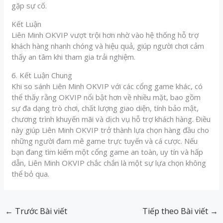
gặp sự cố.
Kết Luận
Liên Minh OKVIP vượt trội hơn nhờ vào hệ thống hỗ trợ
khách hàng nhanh chóng và hiệu quả, giúp người chơi cảm
thấy an tâm khi tham gia trải nghiệm.
6. Kết Luận Chung
Khi so sánh Liên Minh OKVIP với các cổng game khác, có
thể thấy rằng OKVIP nổi bật hơn về nhiều mặt, bao gồm
sự đa dạng trò chơi, chất lượng giao diện, tính bảo mật,
chương trình khuyến mãi và dịch vụ hỗ trợ khách hàng. Điều
này giúp Liên Minh OKVIP trở thành lựa chọn hàng đầu cho
những người đam mê game trực tuyến và cá cược. Nếu
bạn đang tìm kiếm một cổng game an toàn, uy tín và hấp
dẫn, Liên Minh OKVIP chắc chắn là một sự lựa chọn không
thể bỏ qua.
←
Trước Bài viết
Tiếp theo Bài viết
→