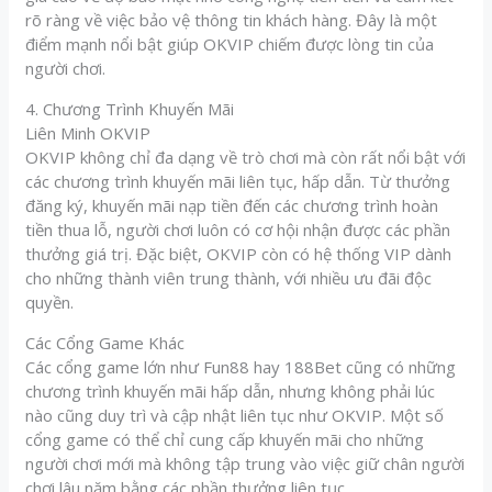
rõ ràng về việc bảo vệ thông tin khách hàng. Đây là một
điểm mạnh nổi bật giúp OKVIP chiếm được lòng tin của
người chơi.
4. Chương Trình Khuyến Mãi
Liên Minh OKVIP
OKVIP không chỉ đa dạng về trò chơi mà còn rất nổi bật với
các chương trình khuyến mãi liên tục, hấp dẫn. Từ thưởng
đăng ký, khuyến mãi nạp tiền đến các chương trình hoàn
tiền thua lỗ, người chơi luôn có cơ hội nhận được các phần
thưởng giá trị. Đặc biệt, OKVIP còn có hệ thống VIP dành
cho những thành viên trung thành, với nhiều ưu đãi độc
quyền.
Các Cổng Game Khác
Các cổng game lớn như Fun88 hay 188Bet cũng có những
chương trình khuyến mãi hấp dẫn, nhưng không phải lúc
nào cũng duy trì và cập nhật liên tục như OKVIP. Một số
cổng game có thể chỉ cung cấp khuyến mãi cho những
người chơi mới mà không tập trung vào việc giữ chân người
chơi lâu năm bằng các phần thưởng liên tục.