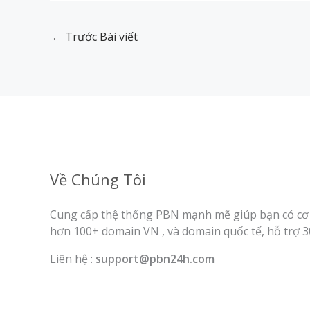
←
Trước Bài viết
Về Chúng Tôi
Cung cấp thệ thống PBN mạnh mẽ giúp bạn có cơ 
hơn 100+ domain VN , và domain quốc tế, hỗ trợ 3
Liên hệ :
support@pbn24h.com