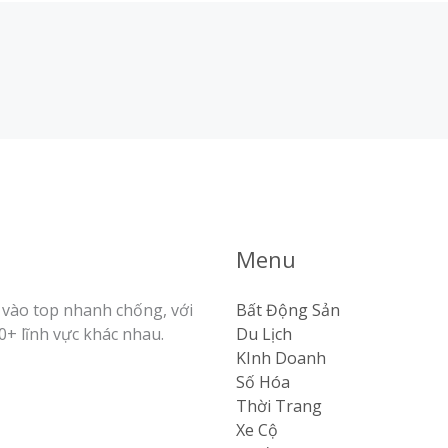
Menu
vào top nhanh chống, với
Bất Động Sản
0+ lĩnh vực khác nhau.
Du Lịch
KInh Doanh
Số Hóa
Thời Trang
Xe Cộ