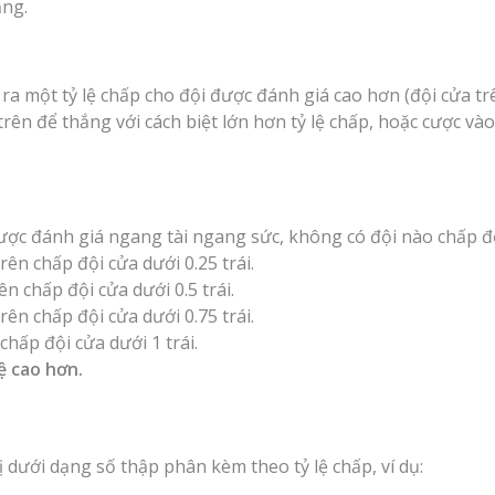
ắng.
 ra một tỷ lệ chấp cho đội được đánh giá cao hơn (đội cửa tr
rên để thắng với cách biệt lớn hơn tỷ lệ chấp, hoặc cược vào
ược đánh giá ngang tài ngang sức, không có đội nào chấp đ
rên chấp đội cửa dưới 0.25 trái.
ên chấp đội cửa dưới 0.5 trái.
rên chấp đội cửa dưới 0.75 trái.
chấp đội cửa dưới 1 trái.
ệ cao hơn.
 dưới dạng số thập phân kèm theo tỷ lệ chấp, ví dụ: