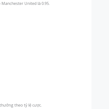
o Manchester United là 0.95.
thưởng theo tỷ lệ cược.