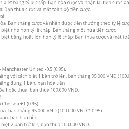
h biệt bằng tỷ lệ chấp: Bạn hòa cược và nhận lại tiền cược b
a: Bạn thua cược và mất toàn bộ tiền cược.
ới:
òa: Bạn thắng cược và nhận được tiền thưởng theo tỷ lệ cượ
 biệt nhỏ hơn tỷ lệ chấp: Bạn thắng một nửa tiền cược.
 biệt bằng hoặc lớn hơn tỷ lệ chấp: Bạn thua cược và mất toà
Manchester United -0.5 (0.95).
ng với cách biệt 1 bàn trở lên, bạn thắng 95.000 VND (100.
ắng đúng 1 bàn, bạn hòa tiền.
a hoặc thua, bạn thua 100.000 VND.
ái
Chelsea +1 (0.95).
òa, bạn thắng 95.000 VND (100.000 VND * 0.95).
àn, bạn hòa tiền.
 biệt 2 bàn trở lên, bạn thua 100.000 VND.