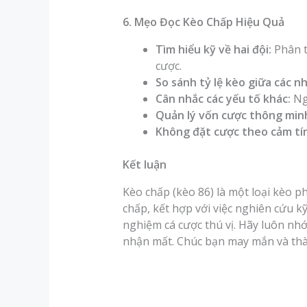
6. Mẹo Đọc Kèo Chấp Hiệu Quả
Tìm hiểu kỹ về hai đội:
Phân tí
cược.
So sánh tỷ lệ kèo giữa các nh
Cân nhắc các yếu tố khác:
Ngo
Quản lý vốn cược thông min
Không đặt cược theo cảm tí
Kết luận
Kèo chấp (kèo 86) là một loại kèo p
chấp, kết hợp với việc nghiên cứu k
nghiệm cá cược thú vị. Hãy luôn nhớ 
nhận mất. Chúc bạn may mắn và th