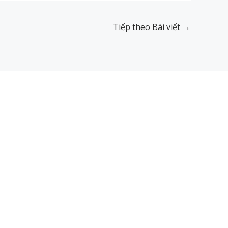
Tiếp theo Bài viết
→