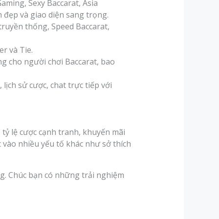
aming, Sexy Baccarat, Asia
 đẹp và giao diện sang trọng.
truyền thống, Speed Baccarat,
r và Tie.
g cho người chơi Baccarat, bao
ịch sử cược, chat trực tiếp với
, tỷ lệ cược cạnh tranh, khuyến mãi
c vào nhiều yếu tố khác như sở thích
ùng. Chúc bạn có những trải nghiệm