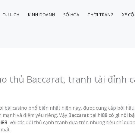
DU LỊCH
KINH DOANH
SỐ HÓA
THỜI TRANG
XE CỘ
ao thủ Baccarat, tranh tài đỉnh c
i bài casino phổ biến nhất hiện nay, được cung cấp bởi hầu 
ểm mạnh và điểm yếu riêng. Vậy
Baccarat tại hi88 có gì nổi bậ
i88
với các đối thủ cạnh tranh dựa trên những tiêu chí quan
nhất.