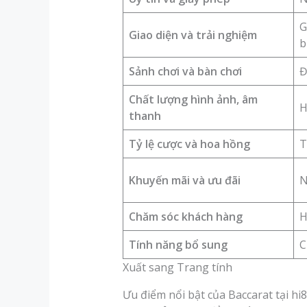
G
Giao diện và trải nghiệm
b
Sảnh chơi và bàn chơi
Đ
Chất lượng hình ảnh, âm
H
thanh
Tỷ lệ cược và hoa hồng
T
Khuyến mãi và ưu đãi
N
Chăm sóc khách hàng
H
Tính năng bổ sung
C
Xuất sang Trang tính
Ưu điểm nổi bật của Baccarat tại hi