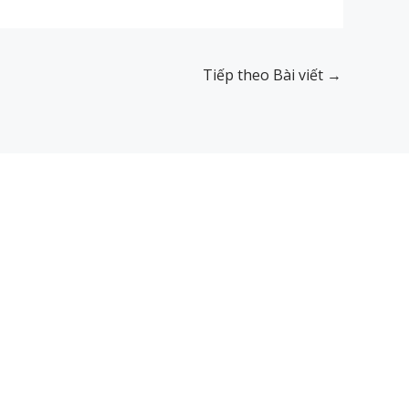
Tiếp theo Bài viết
→