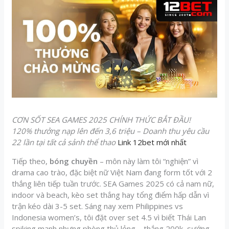
CƠN SỐT SEA GAMES 2025 CHÍNH THỨC BẮT ĐẦU!
120% thưởng nạp lên đến 3,6 triệu – Doanh thu yêu cầu
22 lần tại tất cả sảnh thể thao
Link 12bet mới nhất
Tiếp theo,
bóng chuyền
– môn này làm tôi “nghiện” vì
drama cao trào, đặc biệt nữ Việt Nam đang form tốt với 2
thắng liên tiếp tuần trước. SEA Games 2025 có cả nam nữ,
indoor và beach, kèo set thắng hay tổng điểm hấp dẫn vì
trận kéo dài 3-5 set. Sáng nay xem Philippines vs
Indonesia women’s, tôi đặt over set 4.5 vì biết Thái Lan
spiking mạnh nhưng phòng thủ lỏng – thắng 200k, sướng