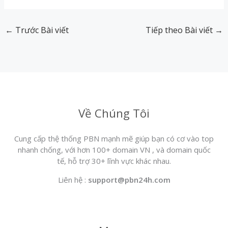
←
Trước Bài viết
Tiếp theo Bài viết
→
Về Chúng Tôi
Cung cấp thệ thống PBN mạnh mẽ giúp bạn có cơ vào top
nhanh chống, với hơn 100+ domain VN , và domain quốc
tế, hỗ trợ 30+ lĩnh vực khác nhau.
Liên hệ :
support@pbn24h.com