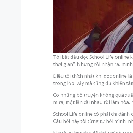
Tôi bắt đầu đọc School Life online 
thời gian”. Nhưng rồi nhận ra, mình
Điều tôi thích nhất khi đọc online l
trong lớp, vậy mà cũng đủ khiến tâ
Có những bộ truyện không quá xuất sắ
mưa, một lần cãi nhau rồi làm hòa, h
School Life online có phải chỉ dành 
Câu hỏi này tôi từng tự hỏi mình, nhấ