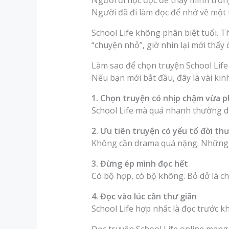
Người đi học đọc để thấy mình tron
Người đã đi làm đọc để nhớ về một 
School Life không phân biệt tuổi. T
“chuyện nhỏ”, giờ nhìn lại mới thấy
Làm sao để chọn truyện School Life
Nếu bạn mới bắt đầu, đây là vài kin
1. Chọn truyện có nhịp chậm vừa p
School Life mà quá nhanh thường dễ
2. Ưu tiên truyện có yếu tố đời th
Không cần drama quá nặng. Những chi
3. Đừng ép mình đọc hết
Có bộ hợp, có bộ không. Bỏ dở là c
4. Đọc vào lúc cần thư giãn
School Life hợp nhất là đọc trước khi