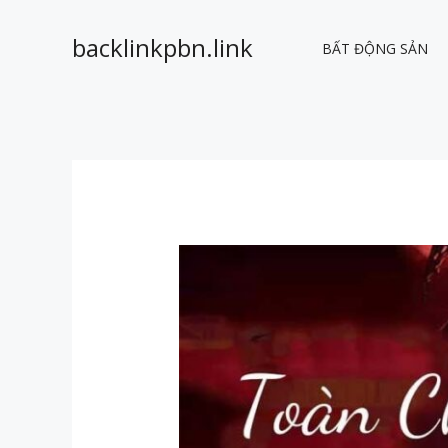
Nhảy
tới
backlinkpbn.link
BẤT ĐỘNG SẢN
nội
dung