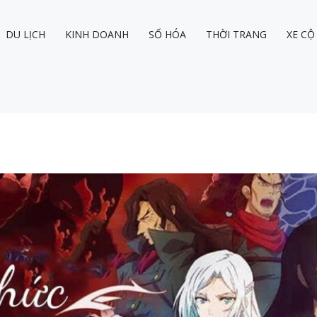
DU LỊCH
KINH DOANH
SỐ HÓA
THỜI TRANG
XE CỘ