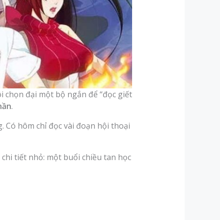
ôi chọn đại một bộ ngắn để “đọc giết
hần
.
g. Có hôm chỉ đọc vài đoạn hội thoại
chi tiết nhỏ: một buổi chiều tan học