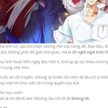
khá tình cờ, sau khi chán những thể loại nặng đô. Ban đầu, t
 đọc không phải để giết thời gian, mà là để
nghỉ ngơi tinh t
à sự linh hoạt. Mỗi ngày đọc một ít, không áp lực theo chươn
m trạng nhẹ hơn.
c về cốt truyện, nhưng lại khiến tôi nhớ rất lâu chỉ vì một 
ay một lời chúc viết vội trong quyển lưu bút.
cho học sinh?
t là khi đã đi làm. Nhưng câu trả lời là:
không hề
.