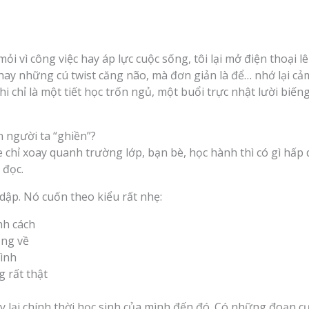
ỏi vì công việc hay áp lực cuộc sống, tôi lại mở điện thoại l
 hay những cú twist căng não, mà đơn giản là để… nhớ lại cảm
i chỉ là một tiết học trốn ngủ, một buổi trực nhật lười biến
ến người ta “ghiền”?
 chỉ xoay quanh trường lớp, bạn bè, học hành thì có gì hấp
 đọc.
dập. Nó cuốn theo kiểu rất nhẹ:
nh cách
ng về
đình
 rất thật
 lại chính thời học sinh của mình đến đó. Có những đoạn cư