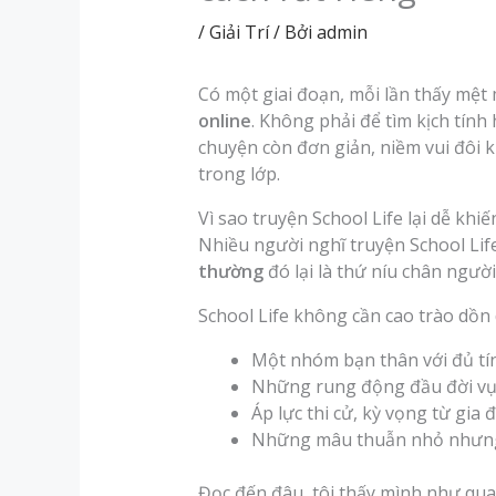
/
Giải Trí
/ Bởi
admin
Có một giai đoạn, mỗi lần thấy mệt m
online
. Không phải để tìm kịch tính
chuyện còn đơn giản, niềm vui đôi kh
trong lớp.
Vì sao truyện School Life lại dễ khi
Nhiều người nghĩ truyện School Life
thường
đó lại là thứ níu chân người
School Life không cần cao trào dồn 
Một nhóm bạn thân với đủ tí
Những rung động đầu đời vụ
Áp lực thi cử, kỳ vọng từ gia 
Những mâu thuẫn nhỏ nhưng
Đọc đến đâu, tôi thấy mình như quay