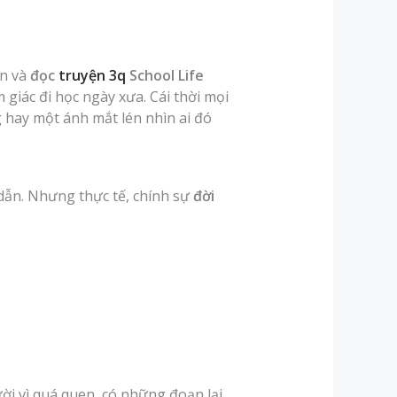
ên và
đọc
truyện 3q
School Life
 giác đi học ngày xưa. Cái thời mọi
g hay một ánh mắt lén nhìn ai đó
 dẫn. Nhưng thực tế, chính sự
đời
ời vì quá quen, có những đoạn lại