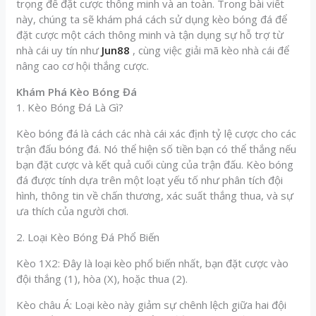
trọng để đặt cược thông minh và an toàn. Trong bài viết
này, chúng ta sẽ khám phá cách sử dụng kèo bóng đá để
đặt cược một cách thông minh và tận dụng sự hỗ trợ từ
nhà cái uy tín như
Jun88
, cùng việc giải mã kèo nhà cái để
nâng cao cơ hội thắng cược.
Khám Phá Kèo Bóng Đá
1. Kèo Bóng Đá Là Gì?
Kèo bóng đá là cách các nhà cái xác định tỷ lệ cược cho các
trận đấu bóng đá. Nó thể hiện số tiền bạn có thể thắng nếu
bạn đặt cược và kết quả cuối cùng của trận đấu. Kèo bóng
đá được tính dựa trên một loạt yếu tố như phân tích đội
hình, thông tin về chấn thương, xác suất thắng thua, và sự
ưa thích của người chơi.
2. Loại Kèo Bóng Đá Phổ Biến
Kèo 1X2: Đây là loại kèo phổ biến nhất, bạn đặt cược vào
đội thắng (1), hòa (X), hoặc thua (2).
Kèo châu Á: Loại kèo này giảm sự chênh lệch giữa hai đội