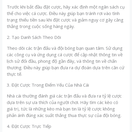
Trước khi bắt đầu đặt cược, hãy xác định một ngân sách cụ
thể cho việc cá cược. Điều này giúp bạn tránh rơi vào tình
trạng thiếu tiền sau khi đặt cược và giảm nguy cơ gây căng
thẳng trong cuộc sống hàng ngày.
2. Tạo Danh Sách Theo Dõi
Theo dõi các trận đấu và đội bóng bạn quan tâm. Sử dụng
các công cụ và ứng dụng cá cược để cập nhật thông tin về
lịch sử đối đầu, phong độ gần đây, và thông tin về chấn
thương. Điều này giúp bạn đưa ra dự đoán dựa trên căn cứ
thực tế.
3. Đặt Cược Trong Điểm Yếu Của Nhà Cái
Nhà cái thường đánh giá các trận đấu và đưa ra tỷ lệ cược
dựa trên sự ưa thích của người chơi. Hãy tìm các kèo có
giá trị, tức là những kèo mà bạn tin là tỷ lệ cược không
phản ánh đúng xác suất thắng thua thực sự của đội bóng.
4. Đặt Cược Trực Tiếp