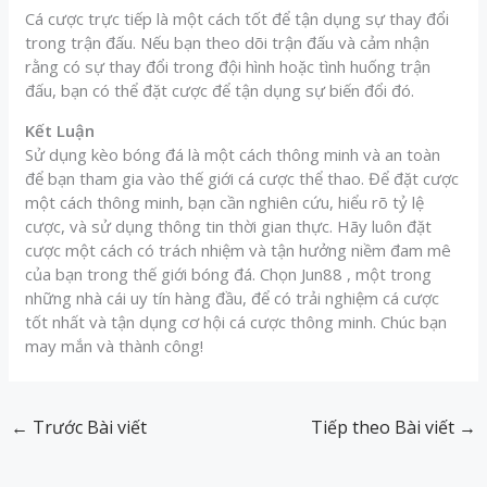
Cá cược trực tiếp là một cách tốt để tận dụng sự thay đổi
trong trận đấu. Nếu bạn theo dõi trận đấu và cảm nhận
rằng có sự thay đổi trong đội hình hoặc tình huống trận
đấu, bạn có thể đặt cược để tận dụng sự biến đổi đó.
Kết Luận
Sử dụng kèo bóng đá là một cách thông minh và an toàn
để bạn tham gia vào thế giới cá cược thể thao. Để đặt cược
một cách thông minh, bạn cần nghiên cứu, hiểu rõ tỷ lệ
cược, và sử dụng thông tin thời gian thực. Hãy luôn đặt
cược một cách có trách nhiệm và tận hưởng niềm đam mê
của bạn trong thế giới bóng đá. Chọn Jun88 , một trong
những nhà cái uy tín hàng đầu, để có trải nghiệm cá cược
tốt nhất và tận dụng cơ hội cá cược thông minh. Chúc bạn
may mắn và thành công!
←
Trước Bài viết
Tiếp theo Bài viết
→