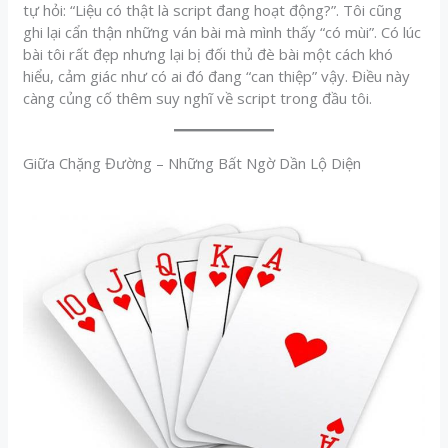
tự hỏi: “Liệu có thật là script đang hoạt động?”. Tôi cũng
ghi lại cẩn thận những ván bài mà mình thấy “có mùi”. Có lúc
bài tôi rất đẹp nhưng lại bị đối thủ đè bài một cách khó
hiểu, cảm giác như có ai đó đang “can thiệp” vậy. Điều này
càng củng cố thêm suy nghĩ về script trong đầu tôi.
Giữa Chặng Đường – Những Bất Ngờ Dần Lộ Diện