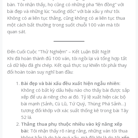
bàn. Tôi nhận thấy, họ cũng có những pha “lên đồng” với
bài đẹp và những lúc “xuống dốc” với bài xấu y như tôi.
Không có ai liên tục thắng, cũng không có ai liên tục thua
một cách bất thường trong suốt chuỗi 100 ván mà tôi
quan sát.
Đến Cuối Cuộc “Thử Nghiệm” – Kết Luận Bất Ngờ!
Khi đã hoàn thành đủ 100 ván, tôi ngồi lại và tổng hợp tất
cả dữ liệu đã ghi chép. Kết quả thực sự khiến tôi phải thay
đổi hoàn toàn suy nghĩ ban đầu:
Bài đẹp và bài xấu đều xuất hiện ngẫu nhiên:
Không có bất kỳ dấu hiệu nào cho thấy bài được sắp
xếp để ưu ái riêng cho ai đó. Tỷ lệ xuất hiện các bộ
bài mạnh (Sảnh, Cù Lũ, Tứ Quý, Thùng Phá Sảnh…)
tương đối khớp với xác suất thống kê trong bài Tây
52 lá.
Thắng thua phụ thuộc nhiều vào kỹ năng xếp
bài:
Tôi nhận thấy rõ ràng rằng, những ván tôi thua
không hẳn là do bài quá xấu, mà đôi khi là do tôi
xếp