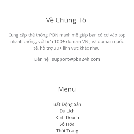
Về Chúng Tôi
Cung cấp thệ thống PBN mạnh mẽ giúp bạn có cơ vào top
nhanh chống, với hơn 100+ domain VN , và domain quốc
tế, hỗ trợ 30+ lĩnh vực khác nhau.
Liên hệ :
support@pbn24h.com
Menu
Bất Động Sản
Du Lịch
KInh Doanh
Số Hóa
Thời Trang