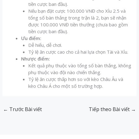
tiền cược ban đầu).
Nếu bạn đặt cược 100.000 VNĐ cho Xỉu 2.5 và
tổng số bàn thắng trong trận là 2, bạn sẽ nhận
được 100.000 VNĐ tiền thưởng (chưa bao gồm
tiền cược ban đầu).
Ưu điểm:
Dễ hiểu, dễ chơi.
Tỷ lệ ăn cược cao cho cả hai lựa chọn Tài và Xỉu.
Nhược điểm:
Kết quả phụ thuộc vào tổng số bàn thắng, không
phụ thuộc vào đội nào chiến thắng.
Tỷ lệ ăn cược thấp hơn so với kèo Châu Âu và
kèo Châu Á cho một số trường hợp.
←
Trước Bài viết
Tiếp theo Bài viết
→