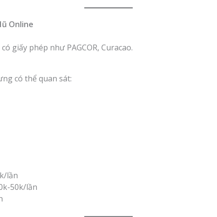
Hũ Online
có giấy phép như PAGCOR, Curacao.
ng có thể quan sát:
k/lần
10k-50k/lần
n