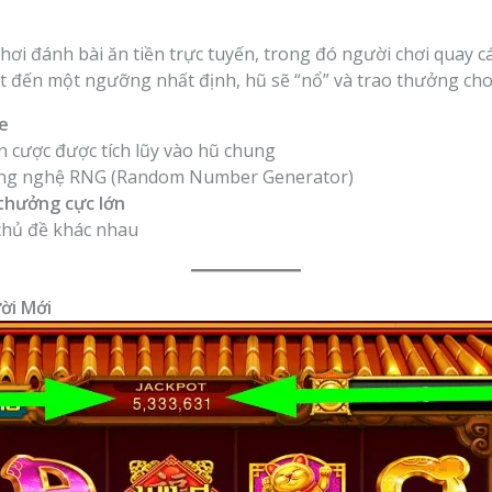
chơi đánh bài ăn tiền trực tuyến, trong đó người chơi quay c
đạt đến một ngưỡng nhất định, hũ sẽ “nổ” và trao thưởng c
ne
n cược được tích lũy vào hũ chung
ông nghệ RNG (Random Number Generator)
 thưởng cực lớn
chủ đề khác nhau
ời Mới