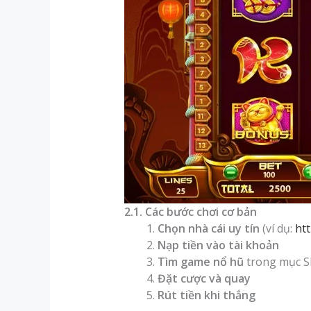
2.1. Các bước chơi cơ bản
Chọn nhà cái uy tín
(ví dụ:
htt
Nạp tiền vào tài khoản
Tìm game nổ hũ
trong mục Sl
Đặt cược và quay
Rút tiền khi thắng