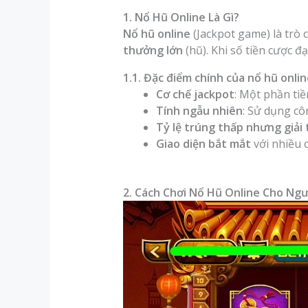
1. Nổ Hũ Online Là Gì?
Nổ hũ online
(Jackpot game) là trò 
thưởng lớn
(hũ). Khi số tiền cược 
1.1. Đặc điểm chính của nổ hũ onli
Cơ chế jackpot
: Một phần tiề
Tính ngẫu nhiên
: Sử dụng c
Tỷ lệ trúng thấp nhưng giải
Giao diện bắt mắt
với nhiều 
2. Cách Chơi Nổ Hũ Online Cho Ngư