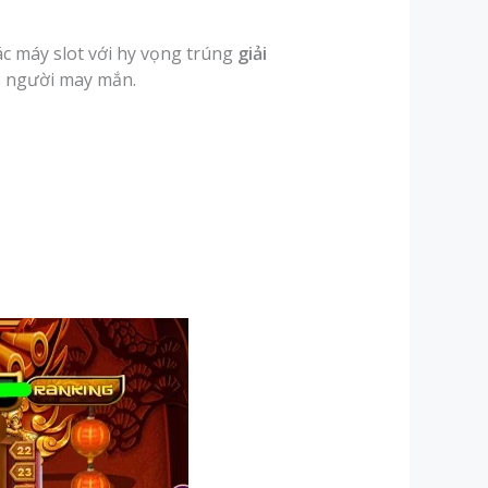
ác máy slot với hy vọng trúng
giải
ho người may mắn.