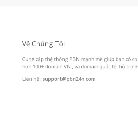
Về Chúng Tôi
Cung cấp thệ thống PBN mạnh mẽ giúp bạn có cơ 
hơn 100+ domain VN , và domain quốc tế, hỗ trợ 3
Liên hệ :
support@pbn24h.com