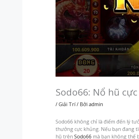
Sodo66: Nổ hũ cực 
/
Giải Trí
/ Bởi
admin
Sodo66 không chỉ là điểm đến lý tưở
thưởng cực khủng. Nếu bạn đang tìm
hũ trên
Sodo66
mà bạn không thể b