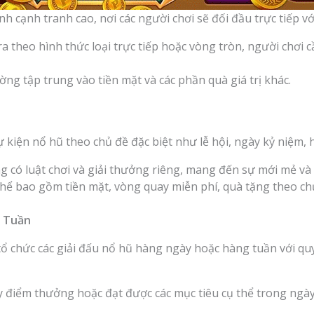
nh cạnh tranh cao, nơi các người chơi sẽ đối đầu trực tiếp v
a theo hình thức loại trực tiếp hoặc vòng tròn, người chơi 
ng tập trung vào tiền mặt và các phần quà giá trị khác.
kiện nổ hũ theo chủ đề đặc biệt như lễ hội, ngày kỷ niệm, h
 có luật chơi và giải thưởng riêng, mang đến sự mới mẻ và
thể bao gồm tiền mặt, vòng quay miễn phí, quà tặng theo c
g Tuần
 tổ chức các giải đấu nổ hũ hàng ngày hoặc hàng tuần với q
y điểm thưởng hoặc đạt được các mục tiêu cụ thể trong ngày