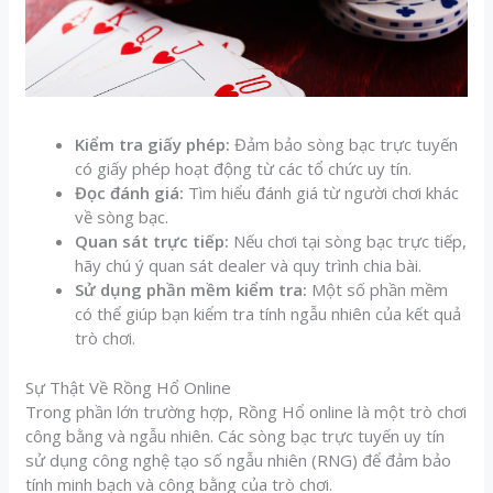
Kiểm tra giấy phép:
Đảm bảo sòng bạc trực tuyến
có giấy phép hoạt động từ các tổ chức uy tín.
Đọc đánh giá:
Tìm hiểu đánh giá từ người chơi khác
về sòng bạc.
Quan sát trực tiếp:
Nếu chơi tại sòng bạc trực tiếp,
hãy chú ý quan sát dealer và quy trình chia bài.
Sử dụng phần mềm kiểm tra:
Một số phần mềm
có thể giúp bạn kiểm tra tính ngẫu nhiên của kết quả
trò chơi.
Sự Thật Về Rồng Hổ Online
Trong phần lớn trường hợp, Rồng Hổ online là một trò chơi
công bằng và ngẫu nhiên. Các sòng bạc trực tuyến uy tín
sử dụng công nghệ tạo số ngẫu nhiên (RNG) để đảm bảo
tính minh bạch và công bằng của trò chơi.