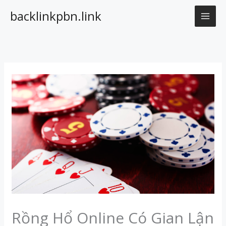
Nhảy
backlinkpbn.link
tới
nội
dung
Rồng Hổ Online Có Gian Lận