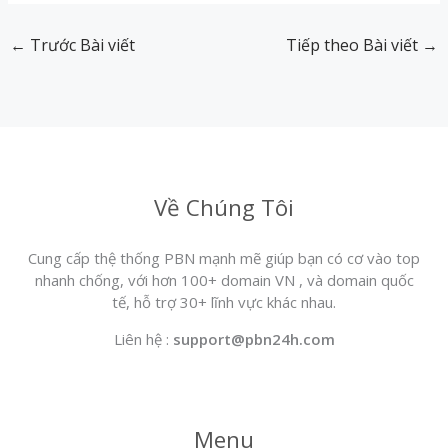
←
Trước Bài viết
Tiếp theo Bài viết
→
Về Chúng Tôi
Cung cấp thệ thống PBN mạnh mẽ giúp bạn có cơ vào top
nhanh chống, với hơn 100+ domain VN , và domain quốc
tế, hỗ trợ 30+ lĩnh vực khác nhau.
Liên hệ :
support@pbn24h.com
Menu