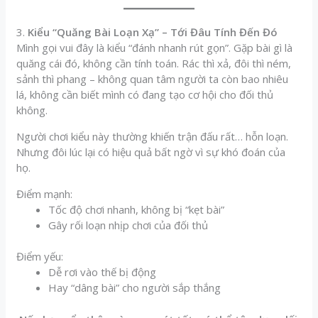
3.
Kiểu “Quăng Bài Loạn Xạ” – Tới Đâu Tính Đến Đó
Mình gọi vui đây là kiểu “đánh nhanh rút gọn”. Gặp bài gì là
quăng cái đó, không cần tính toán. Rác thì xả, đôi thì ném,
sảnh thì phang – không quan tâm người ta còn bao nhiêu
lá, không cần biết mình có đang tạo cơ hội cho đối thủ
không.
Người chơi kiểu này thường khiến trận đấu rất… hỗn loạn.
Nhưng đôi lúc lại có hiệu quả bất ngờ vì sự khó đoán của
họ.
Điểm mạnh:
Tốc độ chơi nhanh, không bị “kẹt bài”
Gây rối loạn nhịp chơi của đối thủ
Điểm yếu:
Dễ rơi vào thế bị động
Hay “dâng bài” cho người sắp thắng