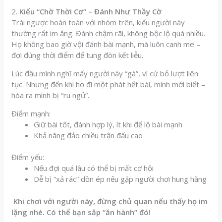
2.
Kiểu “Chờ Thời Cơ” – Đánh Như Thầy Cờ
Trái ngược hoàn toàn với nhóm trên, kiểu người này
thường rất im ắng. Đánh chậm rãi, không bộc lộ quá nhiều.
Họ không bao giờ vội đánh bài mạnh, mà luôn canh me –
đợi đúng thời điểm để tung đòn kết liễu.
Lúc đầu mình nghĩ mấy người này “gà”, vì cứ bỏ lượt liên
tục. Nhưng đến khi họ đi một phát hết bài, mình mới biết –
hóa ra mình bị “ru ngủ”.
Điểm mạnh:
Giữ bài tốt, đánh hợp lý, ít khi để lộ bài mạnh
Khả năng đảo chiều trận đấu cao
Điểm yếu:
Nếu đợi quá lâu có thể bị mất cơ hội
Dễ bị “xả rác” dồn ép nếu gặp người chơi hung hăng
Khi chơi với người này, đừng chủ quan nếu thấy họ im
lặng nhé. Có thể bạn sắp “ăn hành” đó!