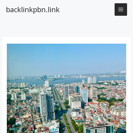
Nhảy
backlinkpbn.link
tới
nội
dung