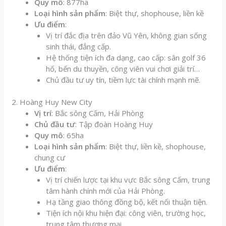
Quy mô
: 877ha
Loại hình sản phẩm
: Biệt thự, shophouse, liền kề
Ưu điểm
:
Vị trí đắc địa trên đảo Vũ Yên, không gian sống
sinh thái, đẳng cấp.
Hệ thống tiện ích đa dạng, cao cấp: sân golf 36
hố, bến du thuyền, công viên vui chơi giải trí…
Chủ đầu tư uy tín, tiềm lực tài chính mạnh mẽ.
2. Hoàng Huy New City
Vị trí
: Bắc sông Cấm, Hải Phòng
Chủ đầu tư
: Tập đoàn Hoàng Huy
Quy mô
: 65ha
Loại hình sản phẩm
: Biệt thự, liền kề, shophouse,
chung cư
Ưu điểm
:
Vị trí chiến lược tại khu vực Bắc sông Cấm, trung
tâm hành chính mới của Hải Phòng.
Hạ tầng giao thông đồng bộ, kết nối thuận tiện.
Tiện ích nội khu hiện đại: công viên, trường học,
trung tâm thương mại…