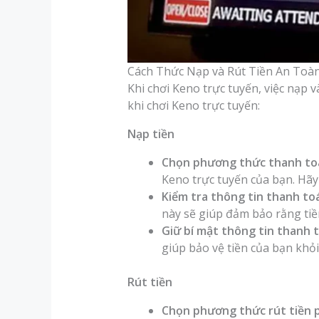
Cách Thức Nạp và Rút Tiền An Toàn
Khi chơi Keno trực tuyến, việc nạp v
khi chơi Keno trực tuyến:
Nạp tiền
Chọn phương thức thanh toá
Keno trực tuyến của bạn. Hã
Kiểm tra thông tin thanh to
này sẽ giúp đảm bảo rằng tiề
Giữ bí mật thông tin thanh 
giúp bảo vệ tiền của bạn khỏ
Rút tiền
Chọn phương thức rút tiền 