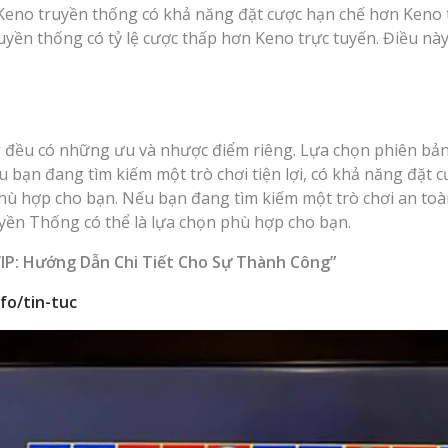
eno truyền thống có khả năng đặt cược hạn chế hơn Keno t
yền thống có tỷ lệ cược thấp hơn Keno trực tuyến. Điều này
đều có những ưu và nhược điểm riêng. Lựa chọn phiên bản
 bạn đang tìm kiếm một trò chơi tiện lợi, có khả năng đặt cư
phù hợp cho bạn. Nếu bạn đang tìm kiếm một trò chơi an toàn
uyền Thống có thể là lựa chọn phù hợp cho bạn.
VIP: Hướng Dẫn Chi Tiết Cho Sự Thành Công”
fo/tin-tuc