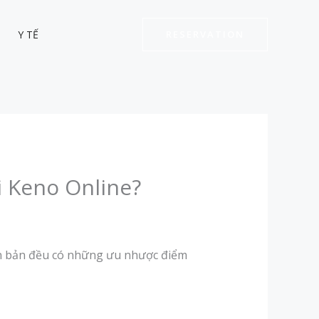
Y TẾ
RESERVATION
 Keno Online?
iên bản đều có những ưu nhược điểm