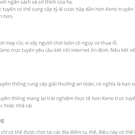
ới ngân sách và sở thích của họ.
 tuyến có thể cung cấp tỷ lệ cược hấp dẫn hơn Keno truyền 
n hơn.
i may rủi, vì vậy người chơi luôn có nguy cơ thua lỗ.
eno trực tuyến yêu cầu kết nối internet ổn định. Nếu kết nố
uyền thống cung cấp giải thưởng an toàn, có nghĩa là bạn 
uyền thống mang lại trải nghiệm thực tế hơn Keno trực tuy
c hoặc nhà cái.
ng
hỉ có thể được chơi tại các địa điểm cụ thể, điều này có thể