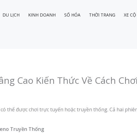
DU LỊCH
KINH DOANH
SỐ HÓA
THỜI TRANG
XE CỘ
ng Cao Kiến Thức Về Cách Chơi
n có thể được chơi trực tuyến hoặc truyền thống. Cả hai ph
 Keno Truyền Thống