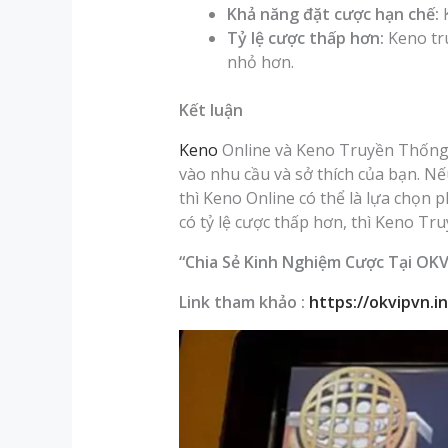
Khả năng đặt cược hạn chế:
K
Tỷ lệ cược thấp hơn:
Keno tru
nhỏ hơn.
Kết luận
Keno
Online và Keno Truyền Thống 
vào nhu cầu và sở thích của bạn. Nếu
thì Keno Online có thể là lựa chọn 
có tỷ lệ cược thấp hơn, thì Keno Tr
“Chia Sẻ Kinh Nghiệm Cược Tại OK
Link tham khảo :
https://okvipvn.in