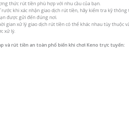
ng thức rút tiền phù hợp với nhu cầu của bạn.
rước khi xác nhận giao dịch rút tiền, hãy kiểm tra kỹ thông t
bạn được gửi đến đúng nơi.
ời gian xử lý giao dịch rút tiền có thể khác nhau tùy thuộc v
c xử lý.
 và rút tiền an toàn phổ biến khi chơi Keno trực tuyến: