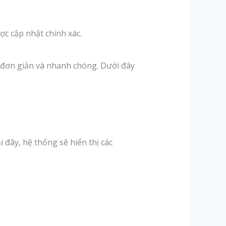
c cập nhật chính xác.
n đơn giản và nhanh chóng. Dưới đây
ại đây, hệ thống sẽ hiển thị các