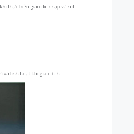
hi thực hiện giao dịch nạp và rút
 và linh hoạt khi giao dịch.