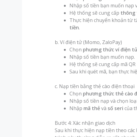
Nhập số tiền bạn muốn nạp v
Hệ thống sẽ cung cấp
thông 
Thực hiện chuyển khoản từ t
tiền
.
b. Ví điện tử (Momo, ZaloPay)
Chọn
phương thức ví điện t
Nhập số tiền bạn muốn nạp.
Hệ thống sẽ cung cấp mã QR đ
Sau khi quét mã, bạn thực hiệ
c. Nạp tiền bằng thẻ cào điện thoại
Chọn
phương thức thẻ cào đ
Nhập số tiền nạp và chọn loại
Nhập
mã thẻ
và
số seri
của th
Bước 4: Xác nhận giao dịch
Sau khi thực hiện nạp tiền theo các