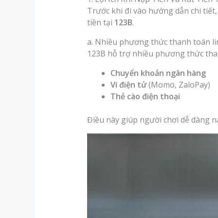
Trước khi đi vào hướng dẫn chi tiế
tiền tại
123B
.
a. Nhiều phương thức thanh toán li
123B hỗ trợ nhiều phương thức tha
Chuyển khoản ngân hàng
Ví điện tử
(Momo, ZaloPay)
Thẻ cào điện thoại
Điều này giúp người chơi dễ dàng nạp