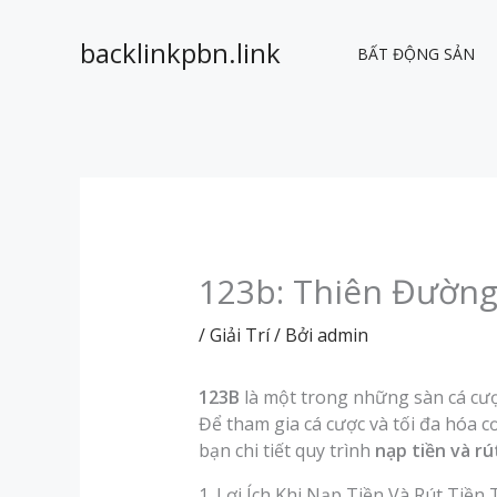
Nhảy
tới
backlinkpbn.link
BẤT ĐỘNG SẢN
nội
dung
123b: Thiên Đường
/
Giải Trí
/ Bởi
admin
123B
là một trong những sàn cá cược
Để tham gia cá cược và tối đa hóa c
bạn chi tiết quy trình
nạp tiền và rú
1. Lợi Ích Khi Nạp Tiền Và Rút Tiền 