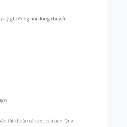
lưu ý ghi đúng
nội dung chuyển
ịch.
ào tài khoản cá cược của bạn. Quá