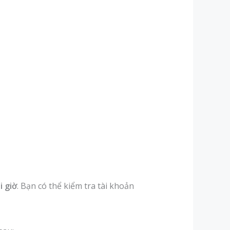
i giờ
. Bạn có thể kiểm tra tài khoản