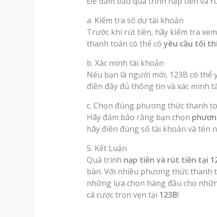
Để đảm bảo quá trình nạp tiền và rú
a. Kiểm tra số dư tài khoản
Trước khi rút tiền, hãy kiểm tra x
thanh toán có thể có
yêu cầu tối th
b. Xác minh tài khoản
Nếu bạn là người mới, 123B có thể
điền đầy đủ thông tin và xác minh tà
c. Chọn đúng phương thức thanh t
Hãy đảm bảo rằng bạn chọn
phươn
hãy điền đúng số tài khoản và tên n
5. Kết Luận
Quá trình
nạp tiền và rút tiền tại 
bàn. Với nhiều phương thức thanh to
những lựa chọn hàng đầu cho những 
cá cược trọn vẹn tại
123B
!