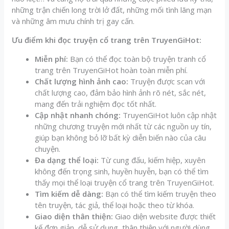
những trận chiến long trời lở đất, những mối tình lãng mạn
và những âm mưu chính trị gay cấn.
Ưu điểm khi đọc truyện cổ trang trên TruyenGiHot:
Miễn phí:
Bạn có thể đọc toàn bộ truyện tranh cổ
trang trên TruyenGiHot hoàn toàn miễn phí.
Chất lượng hình ảnh cao:
Truyện được scan với
chất lượng cao, đảm bảo hình ảnh rõ nét, sắc nét,
mang đến trải nghiệm đọc tốt nhất.
Cập nhật nhanh chóng:
TruyenGiHot luôn cập nhật
những chương truyện mới nhất từ các nguồn uy tín,
giúp bạn không bỏ lỡ bất kỳ diễn biến nào của câu
chuyện.
Đa dạng thể loại:
Từ cung đấu, kiếm hiệp, xuyên
không đến trọng sinh, huyền huyễn, bạn có thể tìm
thấy mọi thể loại truyện cổ trang trên TruyenGiHot.
Tìm kiếm dễ dàng:
Bạn có thể tìm kiếm truyện theo
tên truyện, tác giả, thể loại hoặc theo từ khóa.
Giao diện thân thiện:
Giao diện website được thiết
kế đơn giản, dễ sử dụng, thân thiện với người dùng,