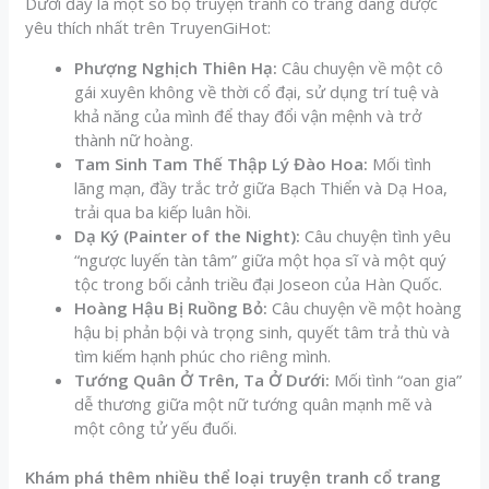
Dưới đây là một số bộ truyện tranh cổ trang đang được
yêu thích nhất trên TruyenGiHot:
Phượng Nghịch Thiên Hạ:
Câu chuyện về một cô
gái xuyên không về thời cổ đại, sử dụng trí tuệ và
khả năng của mình để thay đổi vận mệnh và trở
thành nữ hoàng.
Tam Sinh Tam Thế Thập Lý Đào Hoa:
Mối tình
lãng mạn, đầy trắc trở giữa Bạch Thiển và Dạ Hoa,
trải qua ba kiếp luân hồi.
Dạ Ký (Painter of the Night):
Câu chuyện tình yêu
“ngược luyến tàn tâm” giữa một họa sĩ và một quý
tộc trong bối cảnh triều đại Joseon của Hàn Quốc.
Hoàng Hậu Bị Ruồng Bỏ:
Câu chuyện về một hoàng
hậu bị phản bội và trọng sinh, quyết tâm trả thù và
tìm kiếm hạnh phúc cho riêng mình.
Tướng Quân Ở Trên, Ta Ở Dưới:
Mối tình “oan gia”
dễ thương giữa một nữ tướng quân mạnh mẽ và
một công tử yếu đuối.
Khám phá thêm nhiều thể loại truyện tranh cổ trang