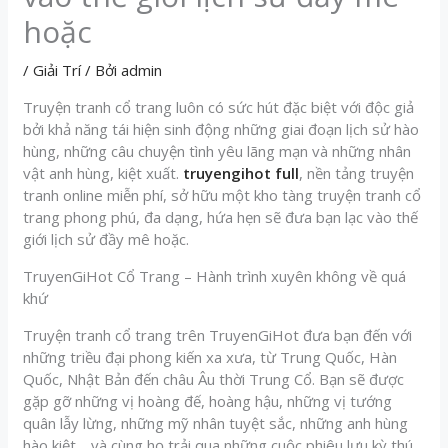
hoặc
/
Giải Trí
/ Bởi
admin
Truyện tranh cổ trang luôn có sức hút đặc biệt với độc giả
bởi khả năng tái hiện sinh động những giai đoạn lịch sử hào
hùng, những câu chuyện tình yêu lãng mạn và những nhân
vật anh hùng, kiệt xuất.
truyengihot full
, nền tảng truyện
tranh online miễn phí, sở hữu một kho tàng truyện tranh cổ
trang phong phú, đa dạng, hứa hẹn sẽ đưa bạn lạc vào thế
giới lịch sử đầy mê hoặc.
TruyenGiHot Cổ Trang – Hành trình xuyên không về quá
khứ
Truyện tranh cổ trang trên TruyenGiHot đưa bạn đến với
những triều đại phong kiến xa xưa, từ Trung Quốc, Hàn
Quốc, Nhật Bản đến châu Âu thời Trung Cổ. Bạn sẽ được
gặp gỡ những vị hoàng đế, hoàng hậu, những vị tướng
quân lẫy lừng, những mỹ nhân tuyệt sắc, những anh hùng
hào kiệt… và cùng họ trải qua những cuộc phiêu lưu kỳ thú,