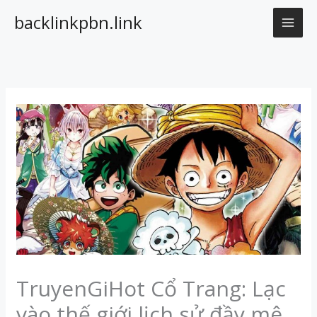
Nhảy
backlinkpbn.link
tới
nội
dung
TruyenGiHot Cổ Trang: Lạc
vào thế giới lịch sử đầy mê