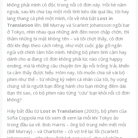
không phải mình cô độc trong nỗi cô đơn này. Hồi hè năm
ngoái, sau khi chia tay một mối tình kéo dài quá lâu, tôi hay
lang thang cà phê một mình, rồi về nhà bật
Lost in
Translation
lên. Bill Murray và Scarlett Johansson ngồi bar
ở Tokyo, nhìn nhau qua những ánh đèn neon chập chờn, thì
thầm những bí mật không tên – và tôi chợt thấy, cô đơn
đôi khi đẹp theo cách riêng, như một cuộc gặp gỡ ngắn
ngủi với chính tâm hồn mình. Những bộ phim tình cảm hay
dành cho ai đang cô đơn không phải lúc nào cũng happy
ending, mà là những câu chuyện ôm ấp nỗi trống trải, khiến
ta cảm thấy được hiểu. Hôm nay, tôi muốn chia sẻ vài bộ
phim như thế – từ những kỷ niệm cá nhân của tôi, hy vọng
chúng sẽ là người bạn đồng hành cho bạn những đêm dài.
Bạn thì sao, có bộ phim nào từng “cứu” bạn khỏi nỗi cô đơn
không?
Hãy bắt đầu từ
Lost in Translation
(2003), bộ phim của
Sofia Coppola mà tôi xem đi xem lại mỗi khi Tokyo ảo
trong đầu ùa về. Bob Harris – ông bố trung niên mệt mỏi
(Bill Murray) – và Charlotte – cô vợ trẻ lạc lối (Scarlett