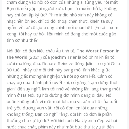
chạm đúng vào nỗi cô đơn của những ai từng yêu rồi mất.
Bạn ơi, nếu gặp lại người xưa, bạn có muốn thử lại không,
hay chỉ ôm ấp ký ức? Phim indie nhỏ xinh này không có
nhạc nền ồn ào, chỉ có đối thoại chân thực, khiến ta suy
ngẫm về sự cô lập trong chính mối quan hệ hiện tại – xem
xong, tôi hay tự hỏi, liệu mình có đang chờ một cuộc gặp
tình cờ như thế?
Nói đến cô đơn kiểu châu Âu tinh tế,
The Worst Person in
the World
(2021) của Joachim Trier là bộ phim khiến tôi
cười mà lòng đau. Renate Reinsve đóng Julie – cô gái Oslo
30 tuổi, nhảy từ mối tình này sang mối tình khác, giữa
những giấc mơ nghề nghiệp và nỗi sợ cam kết. Cảnh cô
chạy bộ qua thành phố tuyết rơi, cố gắng “tạm dừng thời
gian” để suy nghĩ, làm tôi nhớ về những lần lang thang một
mình ở Hà Nội, tự hỏi đường đời mình đang đi đâu. Nó
buồn không phải vì mất mát lớn, mà vì sự mơ hồ của tuổi
trẻ: yêu đương vụn vặt, rồi cô đơn len lỏi qua những
khoảng trống. Bạn có nghĩ rằng, đôi khi cô đơn là phần
thưởng cho sự tự do? Với hình ảnh Na Uy xinh đẹp và hài
hước chua chát, phim này như một bức thư tay gửi đến