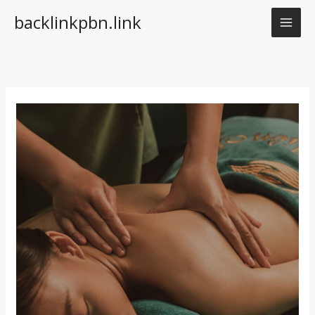
Nhảy
backlinkpbn.link
tới
nội
dung