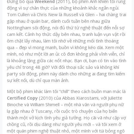
Đừng bỏ qua
Weekend
(2011), bộ phim Anh khiến tôi rung
động vì sự chân thực của những khoảnh khắc ngắn ngủi.
Tom Cullen và Chris New là Russell và Glen – hai chàng trai
gặp nhau ở quán bar, dành cuối tuần bên nhau giữa
Nottingham sôi động, nói đủ thứ từ nghệ thuật đến nỗi sợ
cam kết. Cảnh họ thức dậy bên nhau, tranh luận vụn vặt rồi
ôm chặt lấy nhau, làm tôi nhớ về những mối tình thoáng
qua – đẹp vì mong manh, buồn vì không kéo dài. Xem một
mình, nó như một lời an ủi: cô đơn không phải vĩnh viễn, chỉ
là khoảng lặng giữa các nốt nhạc. Bạn ơi, bạn có tin vào tình
yêu chỉ trong 48 giờ? Với đối thoại sắc sảo và không khí
party sôi động, phim này dành cho những ai đang tìm kiếm
sự kết nối, dù chỉ qua màn ảnh.
Một bộ phim khác làm tôi “chill” theo cách buồn man mác là
Certified Copy
(2010) của Abbas Kiarostami, với Juliette
Binoche và William Shimell – một nhà văn và người phụ nữ
lạ gặp nhau ở Tuscany, rồi cuộc trò chuyện của họ biến
thành một vở kịch tình yêu giả tưởng. Họ cãi vã như cặp vợ
chồng cũ, rồi dịu dàng như người yêu mới – và tôi xem ở
một quán phim nghệ thuật nhỏ, một mình với túi bỏng ngô