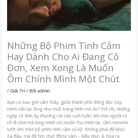
Những Bộ Phim Tình Cảm
Hay Dành Cho Ai Đang Cô
Đơn, Xem Xong Là Muốn
Ôm Chính Mình Một Chút
/
Giải Trí
/ Bởi
admin
Bạn có bao giờ cảm thấy, giữa thành phố đông đúc này,
mình vẫn lạc lõng như một bóng hình mờ ảo? Với tôi, những
ngày cô đơn ấy thường rơi vào cuối tuần, khi mọi người rủ
rê đi chơi mà lòng mình chỉ muốn thu mình lại, cầm remote
lướt tìm một bộ phim tình cảm cũ kỹ. Không phải để khóc
òa đâu, mà để tìm chút đồng cảm – kiểu như, à, hóa ra