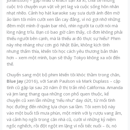
Johansson) – gặp nhau ở khách sạn xa xỉ, chia sẻ những
cuộc trò chuyện vụn vặt về jet lag và cuộc sống hôn nhân
nhạt nhẽo. Cảnh họ hát karaoke say sưa dưới ánh đèn mờ
ảo làm tôi mỉm cười xen lẫn cay đắng, vì nó gợi nhớ những
đêm một mình ở quán bar nhỏ, nhìn người ta cười nói mà
lòng nặng trĩu. Bạn có bao giờ cảm thấy, cô đơn không phải
thiếu người bên cạnh, mà là thiếu ai đó thực sự hiểu? Phim
này nhẹ nhàng như cơn gió Nhật Bản, không kịch tính
nhưng thấm thía, khiến tôi học cách yêu thương bản thân
hơn – xem một mình, bạn sẽ thấy Tokyo không xa xôi đến
thế.
Chuyển sang một bộ phim khiến tôi khóc thầm trong chăn,
Blue Jay
(2016), với Sarah Paulson và Mark Duplass – cặp
tình cũ gặp lại sau 20 năm ở thị trấn nhỏ California. Amanda
và Jim lang thang qua những con phố quen thuộc, kể
chuyện cũ xen lẫn những “nếu như” day dứt, từ mối tình
học đường đến những lựa chọn sai lầm. Tôi xem bộ này
vào một buổi tối mưa phùn, một mình với ly rượu vang ấm,
và cảnh họ ngồi trong căn nhà cũ, cười vì những kỷ niệm
ngốc nghếch, rồi đột ngột im lặng vì nỗi tiếc nuối – ôi, nó