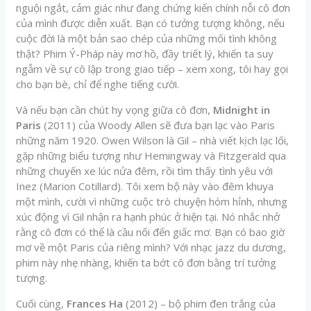
nguội ngắt, cảm giác như đang chứng kiến chính nỗi cô đơn
của mình được diễn xuất. Bạn có tưởng tượng không, nếu
cuộc đời là một bản sao chép của những mối tình không
thật? Phim Ý-Pháp này mơ hồ, đầy triết lý, khiến ta suy
ngẫm về sự cô lập trong giao tiếp – xem xong, tôi hay gọi
cho bạn bè, chỉ để nghe tiếng cười.
Và nếu bạn cần chút hy vọng giữa cô đơn,
Midnight in
Paris
(2011) của Woody Allen sẽ đưa bạn lạc vào Paris
những năm 1920. Owen Wilson là Gil – nhà viết kịch lạc lối,
gặp những biểu tượng như Hemingway và Fitzgerald qua
những chuyến xe lúc nửa đêm, rồi tìm thấy tình yêu với
Inez (Marion Cotillard). Tôi xem bộ này vào đêm khuya
một mình, cười vì những cuộc trò chuyện hóm hỉnh, nhưng
xúc động vì Gil nhận ra hạnh phúc ở hiện tại. Nó nhắc nhở
rằng cô đơn có thể là cầu nối đến giấc mơ. Bạn có bao giờ
mơ về một Paris của riêng mình? Với nhạc jazz du dương,
phim này nhẹ nhàng, khiến ta bớt cô đơn bằng trí tưởng
tượng.
Cuối cùng,
Frances Ha
(2012) – bộ phim đen trắng của