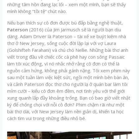
những tâm hồn đang lạc lối – xem một mình, bạn sẽ thấy
mình không “tồi tệ” chút nào.
Nếu bạn thích sự cô đơn được bù đắp bằng nghệ thuật,
Paterson
(2016) của Jim Jarmusch sẽ là người bạn dịu
dàng. Adam Driver là Paterson – tài xế xe buýt kiêm nhà
thơ ở New Jersey, sống cuộc đời lặp lại với vợ Laura
(Golshifteh Farahani) và chú chó Nellie. Những bài thơ anh
viết trong đầu về chiếc cốc cà phê hay con sông Passaic
làm tôi xúc động, vì nó nhắc nhở rằng cô đơn có thể là
nguồn cảm hứng, không phải gánh nặng. Tôi xem phim này
sau một tuần làm việc kiệt sức, ngồi một mình bên bàn ăn,
và cảnh Paterson đọc thơ cho người lạ ở quán bar làm tôi
mỉm cười – kiểu cô đơn êm đềm, nơi tình yêu với thế giới
xung quanh lấp đầy khoảng trống. Bạn có bao giờ viết nhật
ký để chống chọi với nỗi cô đơn? Phim chậm rãi như một
bài thơ dài, với New Jersey làm nền giản dị, khiến ta học
cách tìm vui trong những điều nhỏ bé.