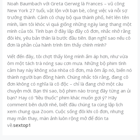
Noah Baumbach với Greta Gerwig là Frances – vũ công
New York 27 tuổi, vật lộn với bạn bè, công việc và nỗi sợ
trưởng thành. Cảnh cô chạy bộ qua thành phố, hét lên tên
mình, làm tôi khóc vì quá giống những ngày lang thang một
mình của tôi. Tình bạn ở đây lấp đầy cô đơn, nhắc nhở rằng
đôi khi, yêu bản thân là bước đầu tiên. Bạn nghĩ sao nếu cô
đơn là phần của hành trình tìm thấy chính mình?
Viết đến đây, tôi chợt thấy lòng mình ấm áp hơn, như vừa
ôm một tách trà nóng sau cơn mưa. Những bộ phim tình
cảm hay này không xóa nhòa cô đơn, mà ôm ấp nó, biến nó
thành người bạn đồng hành. Chúng nhắc tôi rằng, đang cô
đơn không có nghĩa là cô độc – chỉ là đang chờ một câu
chuyện mới. Bạn thì sao, bộ phim nào trong đây từng an ủi
bạn? Hay có “liều thuốc” phim khác muốn gợi ý? Hãy
comment bên dưới nhé, biết đâu chúng ta cùng lập lịch
xem chung qua Zoom. Cuộc sống đôi khi cô đơn, nhưng
may mắn thay, màn ảnh luôn rộng mở để đón ta
về.
sextop1